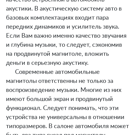
Смартфоны и умные часы
акустики. В акустическую систему авто в
Умный дом
базовых комплектациях входит пара
Фото- и видеокамеры
передних динамиков и усилитель звука.
Если Вам важно именно качество звучания
и глубина музыки, то следует, сэкономив
на продвинутой магнитоле, вложить
деньги в серьезную акустику.
Современные автомобильные
магнитолы ответственны не только за
воспроизведение музыки. Многие из них
имеют большой экран и продвинутый
Копирование материала разрешено только с
функционал. Следует понимать, что эти
активной гиперссылкой на сайт “topsov”.
устройства не универсальны в отношении
© 2020 — tosov.com
типоразмеров. В салоне автомобиля может