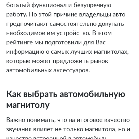
богатый функционал и безупречную
Садовая техника
работу. По этой причине владельцы авто
Техника для дома
предпочитают самостоятельно докупать
Товары
необходимое им устройство. В этом
Продукты
рейтинге мы подготовили для Вас
Товары для взрослых
информацию о самых лучших магнитолах,
Товары для детей
которые может предложить рынок
Товары для животных
автомобильных аксессуаров.
Товары для чистоты и порядка
Услуги
Электроника
Как выбрать автомобильную
Аудио- и видеотехника
магнитолу
Компьютеры и комплектующие
Важно понимать, что на итоговое качество
Портативная техника
звучания влияет не только магнитола, но и
Программы и приложения
качество встроенной в автомобиль