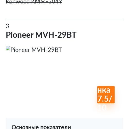
Kenwood KMM-304Y
3
Pioneer MVH-29BT
Оце
нка
7.5
/
10
Основные показатели