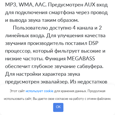
MP3, WMA, AAC. Предусмотрен AUX вход
для подключения смартфона через провод
и вывода звука таким образом.
Пользователю доступно 4 канала и 2
линейных входа. Для улучшения качества
звучания производитель поставил DSP
процессор, который фильтрует высокие и
низкие частоты. Функция MEGABASS
обеспечит глубокое звучание сабвуфера.
Для настройки характера звука
предусмотрен эквалайзер. Из недостатков
некоторые пользователи отмечают не
Этот сайт
использует cookie
для хранения данных. Продолжая
самую приятную подсветку. Цветовая
использовать сайт, Вы даете свое согласие на работу с этими файлами.
схема довольно яркая и имеет свойство
OK
сильно пульсировать.